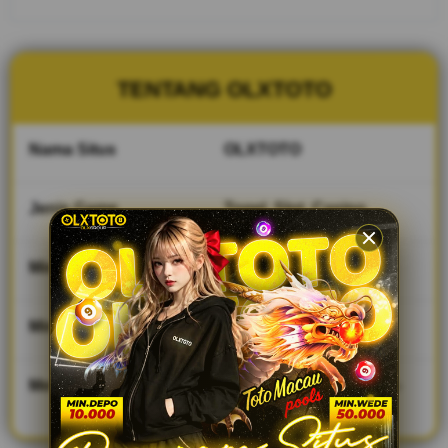
4d terkini
dengan
data
terlengkap,
TENTANG OLXTOTO
update
result
pasaran
Nama Situs
OLXTOTO
tercepat
serta
sistem
Jenis Game
Togel, Slot, Casino
pasti
bayar.
Min Deposit
IDR 10,000
V
i
Min Withdraw
IDR 50,000
e
w
l
Metode Transaksi
Transfer Bank Lokal, E-
i
wallet, QRIS
c
e