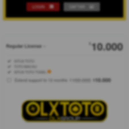
LOGIN
DAFTAR
Show More
10.000
$
Regular License
Regular
Included:
SITUS TOTO
License
Included:
TOTO MACAU
SELECTED
Included:
SITUS TOTO TOGEL
88
$
100.000
10.000
Extend support to 12 months
$
$
OLXTOTO
memiliki
program
situs toto
togel dan
rancangan
bandar
toto macau