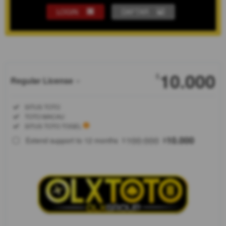
LOGIN
DAFTAR
Show More
10.000
$
Regular License
Regular
Included:
SITUS TOTO
License
Included:
TOTO MACAU
SELECTED
Included:
SITUS TOTO TOGEL
88
$
100.000
10.000
Extend support to 12 months
$
$
OLXTOTO
memiliki
program
situs toto
togel dan
rancangan
bandar
toto macau