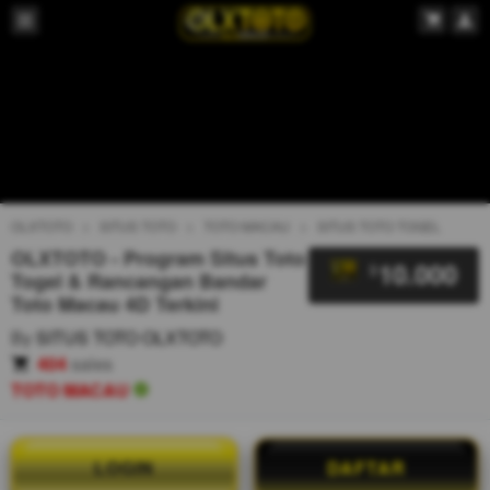
OLXTOTO
SITUS TOTO
TOTO MACAU
SITUS TOTO TOGEL
OLXTOTO - Program Situs Toto
10.000
$
Togel & Rancangan Bandar
Toto Macau 4D Terkini
By
SITUS TOTO OLXTOTO
404
sales
TOTO MACAU
LOGIN
DAFTAR