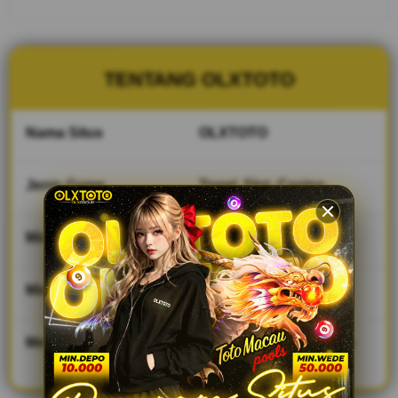
4d terkini
dengan
data
terlengkap,
TENTANG OLXTOTO
update
result
pasaran
Nama Situs
OLXTOTO
tercepat
serta
sistem
Jenis Game
Togel, Slot, Casino
pasti
bayar.
Min Deposit
IDR 10,000
V
i
Min Withdraw
IDR 50,000
e
w
l
Metode Transaksi
Transfer Bank Lokal, E-
i
wallet, QRIS
c
e